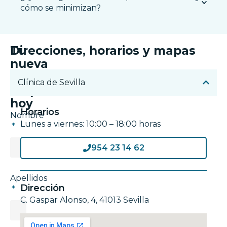
cómo se minimizan?
Tu
Direcciones, horarios y mapas
nueva
sonrisa
Clínica de Sevilla
empieza
hoy
Horarios
Nombre
Lunes a viernes: 10:00 – 18:00 horas
954 23 14 62
Apellidos
Dirección
C. Gaspar Alonso, 4, 41013 Sevilla