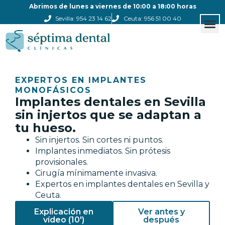
Abrimos de lunes a viernes de 10:00 a 18:00 horas
Sevilla: 954 23 14 62
Ceuta: 956 51 00 40
Estética
Otros
Clínicas
EXPERTOS EN IMPLANTES
MONOFÁSICOS
Implantes dentales en Sevilla
sin injertos que se adaptan a
tu hueso.
Sin injertos. Sin cortes ni puntos.
Implantes inmediatos. Sin prótesis
provisionales.
Cirugía mínimamente invasiva.
Expertos en implantes dentales en Sevilla y
Ceuta.
Explicación en
Ver antes y
vídeo (10')
después