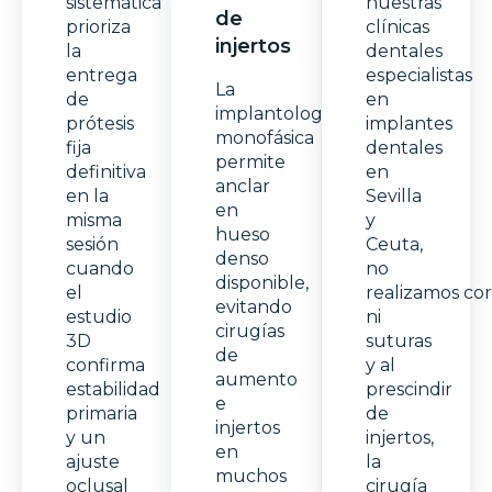
sistemática
nuestras
de
prioriza
clínicas
injertos
la
dentales
entrega
especialistas
La
de
en
implantología
prótesis
implantes
monofásica
fija
dentales
permite
definitiva
en
anclar
en la
Sevilla
en
misma
y
hueso
sesión
Ceuta,
denso
cuando
no
disponible,
el
realizamos cor
evitando
estudio
ni
cirugías
3D
suturas
de
confirma
y al
aumento
estabilidad
prescindir
e
primaria
de
injertos
y un
injertos,
en
ajuste
la
muchos
oclusal
cirugía