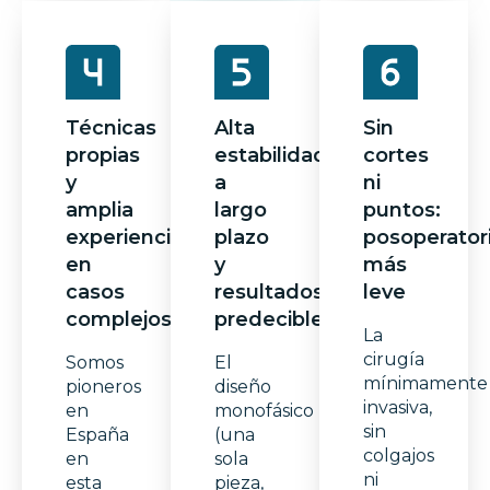
Técnicas
Alta
Sin
propias
estabilidad
cortes
y
a
ni
amplia
largo
puntos:
experiencia
plazo
posoperator
en
y
más
casos
resultados
leve
complejos
predecibles
La
cirugía
Somos
El
mínimamente
pioneros
diseño
invasiva,
en
monofásico
sin
España
(una
colgajos
en
sola
ni
esta
pieza,