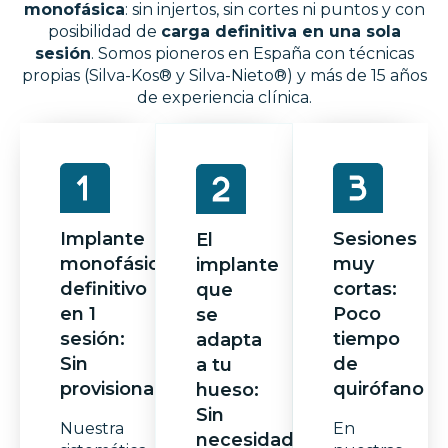
monofásica
: sin injertos, sin cortes ni puntos y con
posibilidad de
carga definitiva en una sola
sesión
. Somos pioneros en España con técnicas
propias (Silva-Kos® y Silva-Nieto®) y más de 15 años
de experiencia clínica.
Implante
Sesiones
El
monofásico
muy
implante
definitivo
cortas:
que
en 1
Poco
se
sesión:
tiempo
adapta
Sin
de
a tu
provisionales
quirófano
hueso:
Sin
Nuestra
En
necesidad