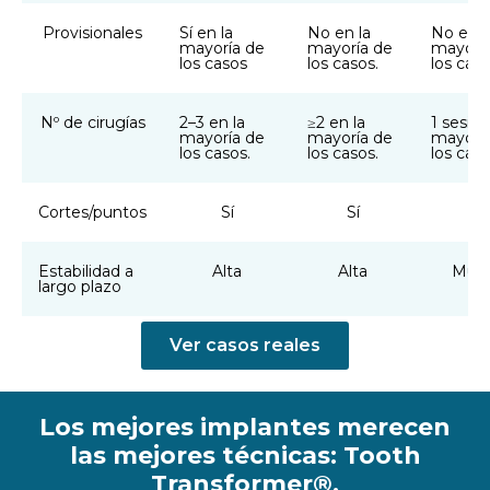
Provisionales
Sí en la
No en la
No en l
mayoría de
mayoría de
mayorí
los casos
los casos.
los cas
Nº de cirugías
2–3 en la
≥2 en la
1 sesión
mayoría de
mayoría de
mayorí
los casos.
los casos.
los caso
Cortes/puntos
Sí
Sí
N
Estabilidad a
Alta
Alta
Muy 
largo plazo
Ver casos reales
Los mejores implantes merecen
las mejores técnicas: Tooth
Transformer®.