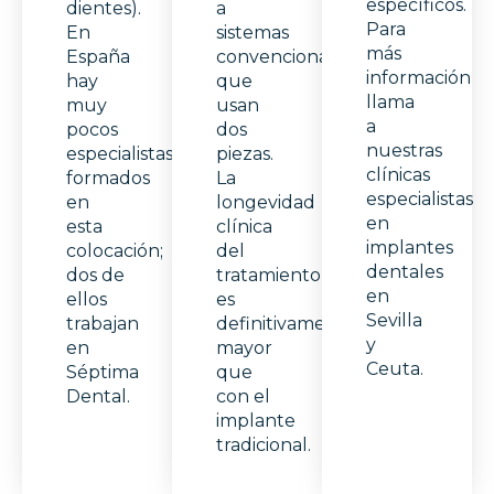
específicos.
dientes).
a
Para
En
sistemas
más
España
convencionales
información
hay
que
llama
muy
usan
a
pocos
dos
nuestras
especialistas
piezas.
clínicas
formados
La
especialistas
en
longevidad
en
esta
clínica
implantes
colocación;
del
dentales
dos de
tratamiento
en
ellos
es
Sevilla
trabajan
definitivamente
y
en
mayor
Ceuta.
Séptima
que
Dental.
con el
implante
tradicional.