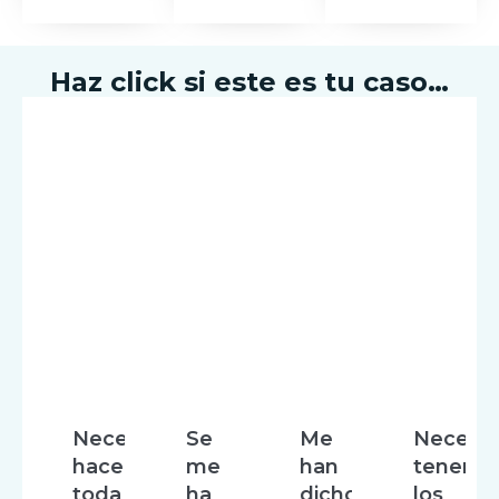
Haz click si este es tu caso…
Necesito
Se
Me
Necesit
hacerme
me
han
tener
toda
ha
dicho
los