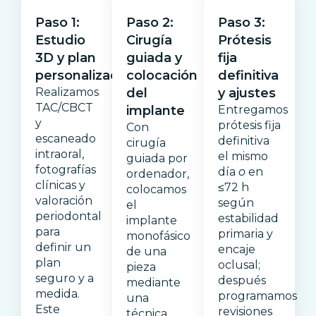
Paso 1:
Paso 2:
Paso 3:
Estudio
Cirugía
Prótesis
3D y plan
guiada y
fija
personalizado
colocación
definitiva
Realizamos
del
y ajustes
TAC/CBCT
implante
Entregamos
y
prótesis fija
Con
escaneado
definitiva
cirugía
intraoral,
el mismo
guiada por
fotografías
día
o
en
ordenador,
clínicas y
≤72 h
colocamos
valoración
según
el
periodontal
estabilidad
implante
para
primaria y
monofásico
definir un
encaje
de una
plan
oclusal;
pieza
seguro y a
después
mediante
medida.
programamos
una
Este
revisiones
técnica