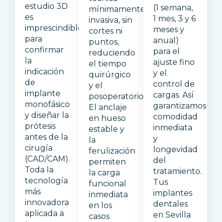
estudio 3D
(1 semana,
mínimamente
es
1 mes, 3 y 6
invasiva, sin
imprescindible
meses y
cortes ni
para
anual)
puntos,
confirmar
para el
reduciendo
la
ajuste fino
el tiempo
indicación
y el
quirúrgico
de
control de
y el
implante
cargas. Así
posoperatorio.
monofásico
garantizamos
El anclaje
y diseñar la
comodidad
en hueso
prótesis
inmediata
estable y
antes de la
y
la
cirugía
longevidad
ferulización
(CAD/CAM).
del
permiten
Toda la
tratamiento.
la carga
tecnología
Tus
funcional
más
implantes
inmediata
innovadora
dentales
en los
aplicada a
en Sevilla
casos