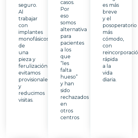
casos.
seguro.
es más
Por
Al
breve
eso
trabajar
y el
somos
con
posoperatorio
alternativa
implantes
más
para
monofásicos
cómodo,
pacientes
de
con
a los
una
reincorporaci
que
pieza y
rápida
“les
ferulización,
a la
falta
evitamos
vida
hueso”
provisionales
diaria.
y han
y
sido
reducimos
rechazados
visitas.
en
otros
centros