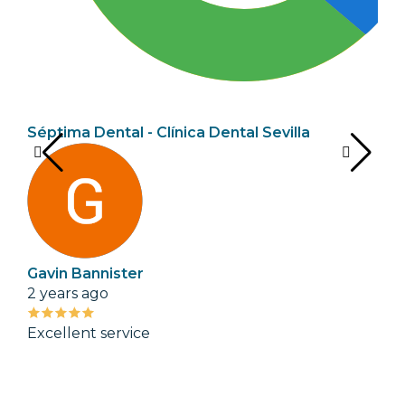
Séptima Dental - Clínica Dental Sevilla
Gavin Bannister
LF
2 years ago
6 m
Excellent service
Tra
Des
res
se 