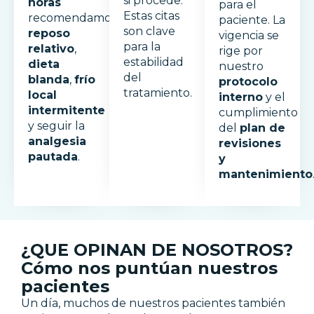
si procede.
horas
para el
Estas citas
recomendamos
paciente. La
son clave
reposo
vigencia se
para la
relativo
,
rige por
estabilidad
dieta
nuestro
del
blanda
,
frío
protocolo
tratamiento.
local
interno
y el
intermitente
cumplimiento
y seguir la
del
plan de
analgesia
revisiones
pautada
.
y
mantenimiento
¿QUE OPINAN DE NOSOTROS?
Cómo nos puntúan nuestros
pacientes
Un día, muchos de nuestros pacientes también