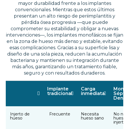
mayor durabilidad frente a los implantes
convencionales. Mientras que estos últimos
presentan un alto riesgo de periimplantitis y
pérdida ósea progresiva —que puede
comprometer su estabilidad y obligar a nuevas
intervenciones—, los implantes monofásicos se fijan
en la zona de hueso más denso y estable, evitando
esas complicaciones. Gracias a su superficie lisa y
diseño de una sola pieza, reducen la acumulación
bacteriana y mantienen su integración durante
más años, garantizando un tratamiento fiable,
seguro y con resultados duraderos.
Implante
Carga
Monof
tradicional
inmediata
Sépti
Denta
Injerto de
Frecuente
Necesita
No nece
hueso
hueso sano
hueso n
injertos