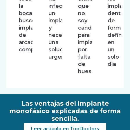
la
infectado
que
implant
boca,
un
no
dentale
busco
implante
soy
de
implantes
y
candidato
forma
de
necesito
para
definiti
arcada
una
implantes
en
completa
solución
por
un
urgente
falta
solo
de
día
hueso
Las ventajas del implante
monofásico explicadas de forma
sencilla.
Leer artículo en TopDoctors