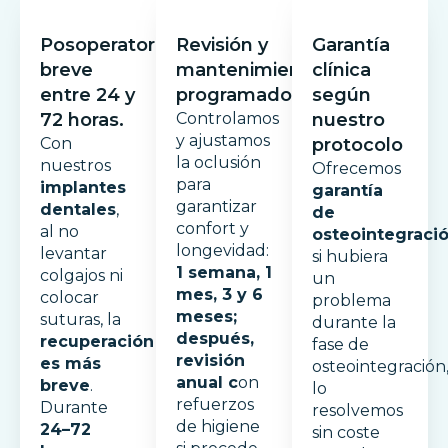
Posoperatorio
Revisión y
Garantía
breve
mantenimiento
clínica
entre 24 y
programado.
según
72 horas.
Controlamos
nuestro
y ajustamos
Con
protocolo
la oclusión
nuestros
Ofrecemos
para
implantes
garantía
garantizar
dentales
,
de
confort y
al no
osteointegraci
longevidad:
levantar
si hubiera
1 semana, 1
colgajos ni
un
mes, 3 y 6
colocar
problema
meses;
suturas, la
durante la
después,
recuperación
fase de
revisión
es más
osteointegración
anual c
on
breve
.
lo
refuerzos
Durante
resolvemos
de higiene
24–72
sin coste