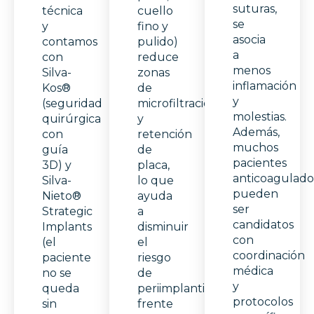
suturas,
técnica
cuello
se
y
fino y
asocia
contamos
pulido)
a
con
reduce
menos
Silva-
zonas
inflamación
Kos®
de
y
(seguridad
microfiltración
molestias.
quirúrgica
y
Además,
con
retención
muchos
guía
de
pacientes
3D) y
placa,
anticoagulado
Silva-
lo que
pueden
Nieto®
ayuda
ser
Strategic
a
candidatos
Implants
disminuir
con
(el
el
coordinación
paciente
riesgo
médica
no se
de
y
queda
periimplantitis
protocolos
sin
frente