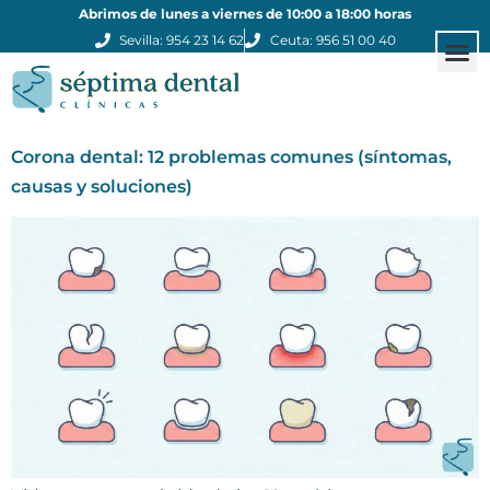
Abrimos de lunes a viernes de 10:00 a 18:00 horas
Sevilla: 954 23 14 62
Ceuta: 956 51 00 40
Estética
Otros
Clínicas
Corona dental: 12 problemas comunes (síntomas,
causas y soluciones)