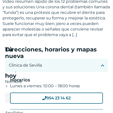
Video resumen rápido de los 12 problemas comunes
y sus soluciones Una corona dental (también llamada
“funda”) es una prótesis que recubre el diente para
protegerlo, recuperar su forma y mejorar la estética.
Suele funcionar muy bien, pero a veces pueden
aparecer molestias o señales que conviene revisar
para evitar que el problema vaya a […]
Tu
Direcciones, horarios y mapas
nueva
sonrisa
Clínica de Sevilla
empieza
hoy
Horarios
Nombre
Lunes a viernes: 10:00 – 18:00 horas
954 23 14 62
Apellidos