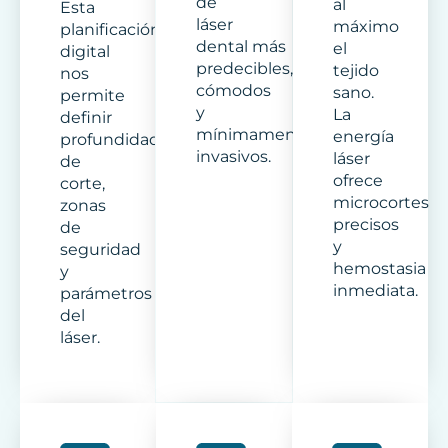
de
al
Esta
láser
máximo
planificación
dental más
el
digital
predecibles,
tejido
nos
cómodos
sano.
permite
y
La
definir
mínimamente
energía
profundidad
invasivos.
láser
de
ofrece
corte,
microcortes
zonas
precisos
de
y
seguridad
hemostasia
y
inmediata.
parámetros
del
láser.