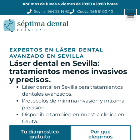
Abrimos de lunes a viernes de 10:00 a 18:00 horas
Sevilla: 954 23 14 62
Ceuta: 956 51 00 40
Estética
Otros
Clínicas
EXPERTOS EN LÁSER DENTAL
AVANZADO EN SEVILLA
Láser dental en Sevilla:
tratamientos menos invasivos
y precisos.
Láser dental en Sevilla para tratamientos
dentales avanzados.
Protocolos de mínima invasión y máxima
precisión.
Disponible también en nuestra clínica en
Ceuta.
Tu diagnóstico
Por qué
gratuito
elegirnos