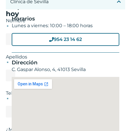
Clínica de Sevilla
empieza
hoy
Horarios
Nombre
Lunes a viernes: 10:00 – 18:00 horas
954 23 14 62
Apellidos
Dirección
C. Gaspar Alonso, 4, 41013 Sevilla
Teléfono
¿Mejor