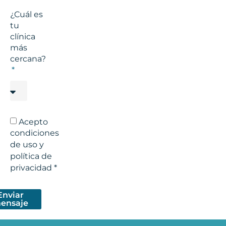
¿Cuál es
tu
clínica
más
cercana?
Acepto
condiciones
de uso y
política de
privacidad *
Enviar
ensaje