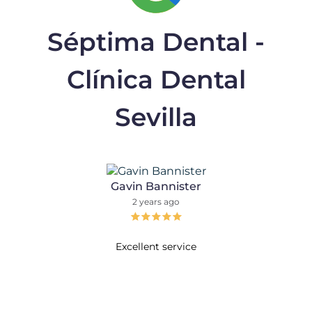
Séptima Dental -
Clínica Dental
Sevilla
Gavin Bannister
2 years ago
Excellent service
Tra
espe
esp
G
cer