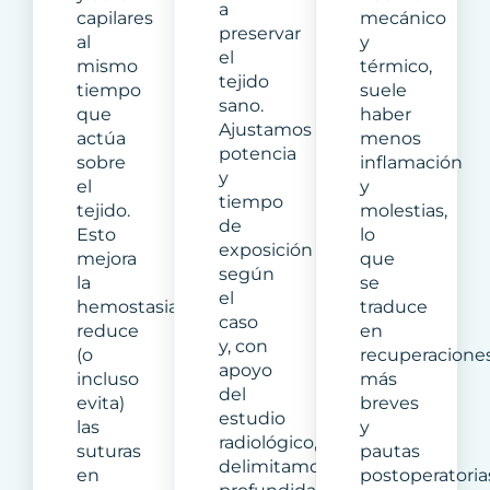
a
capilares
mecánico
preservar
al
y
el
mismo
térmico,
tejido
tiempo
suele
sano.
que
haber
Ajustamos
actúa
menos
potencia
sobre
inflamación
y
el
y
tiempo
tejido.
molestias,
de
Esto
lo
exposición
mejora
que
según
la
se
el
hemostasia,
traduce
caso
reduce
en
y, con
(o
recuperacione
apoyo
incluso
más
del
evita)
breves
estudio
las
y
radiológico,
suturas
pautas
delimitamos
en
postoperatoria