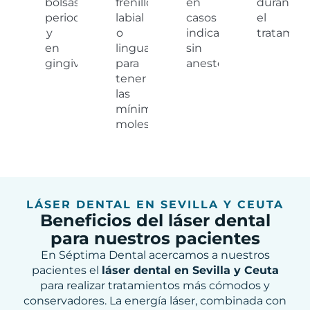
bolsas
frenillo
en
durante
periodontales
labial
casos
el
y
o
indicados,
tratamien
en
lingual)
sin
gingivectomías.
para
anestesia.
tener
las
mínimas
molestias.
LÁSER DENTAL EN SEVILLA Y CEUTA
Beneficios del láser dental
para nuestros pacientes
En Séptima Dental acercamos a nuestros
pacientes el
láser dental en Sevilla y Ceuta
para realizar tratamientos más cómodos y
conservadores. La energía láser, combinada con