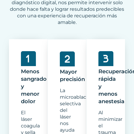
diagnóstico digital, nos permite intervenir solo
donde hace falta y lograr resultados predecibles
con una experiencia de recuperación más
amable.
Menos
Recuperació
Mayor
sangrado
rápida
precisión
y
y
La
menor
menos
microablación
dolor
anestesia
selectiva
del
El
Al
láser
láser
minimizar
nos
coagula
el
ayuda
y sella
trauma