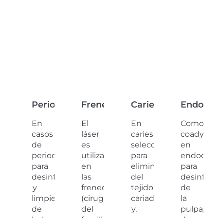
Periodoncias
Frenectomías​
Caries
Endodon
En
El
En
Como
casos
láser
caries
coadyuva
de
es
seleccionadas
en
periodoncia
utilizado
para
endodonc
para
en
eliminación
para
desinfección
las
del
desinfecc
y
frenectomías
tejido
de
limpieza
(cirugía
cariado
la
de
del
y,
pulpa/co