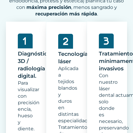
endodoncia, prótesis y estética) planifica tu caso
con
máxima precisión
, menos sangrado y
recuperación más rápida
.
Diagnóstico
Tratamiento
Tecnología
3D /
mínimamen
láser
radiología
invasivos
Aplicada
a
digital.
Con
tejidos
nuestro
Para
blandos
láser
visualizar
y
dental actua
con
duros
solo
precisión
en
donde
encía,
distintas
es
hueso
especialidades.
necesario,
y
Tratamientos
preservando
diente.