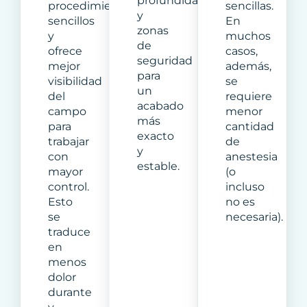
profundidad
procedimientos
sencillas.
y
sencillos
En
zonas
y
muchos
de
ofrece
casos,
seguridad
mejor
además,
para
visibilidad
se
un
del
requiere
acabado
campo
menor
más
para
cantidad
exacto
trabajar
de
y
con
anestesia
estable.
mayor
(o
control.
incluso
Esto
no es
se
necesaria).
traduce
en
menos
dolor
durante