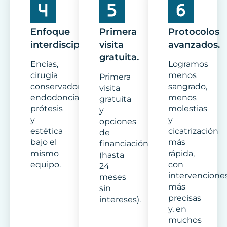
Enfoque
Primera
Protocolos
interdisciplinar.
visita
avanzados.
gratuita.
Encías,
Logramos
cirugía
menos
Primera
conservadora,
sangrado,
visita
endodoncia,
menos
gratuita
prótesis
molestias
y
y
y
opciones
estética
cicatrización
de
bajo el
más
financiación
mismo
rápida,
(hasta
equipo.
con
24
intervencione
meses
más
sin
precisas
intereses).
y, en
muchos