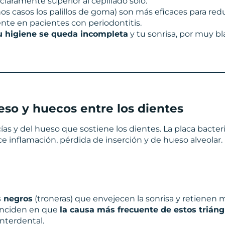
claramente superior al cepillado solo.
s casos los palillos de goma) son más eficaces para redu
mente en pacientes con periodontitis.
 tu higiene se queda incompleta
y tu sonrisa, por muy b
eso y huecos entre los dientes
ías y del hueso que sostiene los dientes. La placa bacter
uce inflamación, pérdida de inserción y de hueso alveolar.
s negros
(troneras) que envejecen la sonrisa y retienen 
coinciden en que
la causa más frecuente de estos trián
interdental.