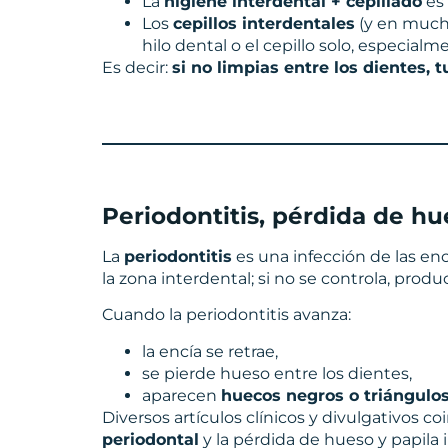
La
higiene interdental + cepillado
es 
Los
cepillos interdentales
(y en mucho
hilo dental o el cepillo solo, especial
Es decir:
si no limpias entre los dientes,
Periodontitis, pérdida de hu
La
periodontitis
es una infección de las enc
la zona interdental; si no se controla, prod
Cuando la periodontitis avanza:
la encía se retrae,
se pierde hueso entre los dientes,
aparecen
huecos negros o triángulo
Diversos artículos clínicos y divulgativos 
periodontal
y la pérdida de hueso y papila 