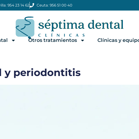
illa: 954 23 14 62
Ceuta: 956 51 00 40
tal
Otros tratamientos
Clínicas y equip
 y periodontitis