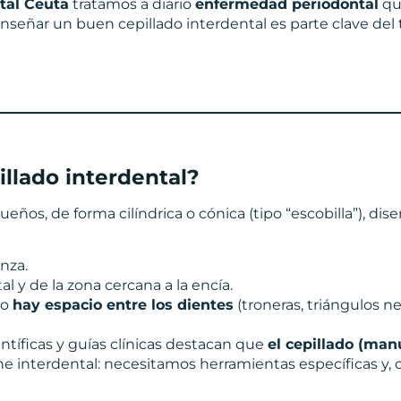
tal Ceuta
tratamos a diario
enfermedad periodontal
qu
 enseñar un buen cepillado interdental es parte clave de
llado interdental?
eños, de forma cilíndrica o cónica (tipo “escobilla”), dis
nza.
l y de la zona cercana a la encía.
do
hay espacio entre los dientes
(troneras, triángulos ne
íficas y guías clínicas destacan que
el cepillado (manu
 interdental: necesitamos herramientas específicas y, c