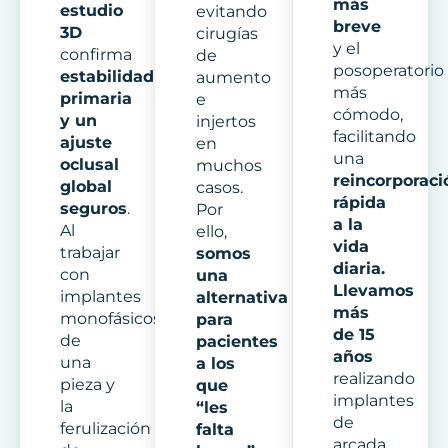
más
estudio
evitando
breve
3D
cirugías
y el
confirma
de
posoperatorio
estabilidad
aumento
más
primaria
e
cómodo,
y un
injertos
facilitando
ajuste
en
una
oclusal
muchos
reincorporaci
global
casos.
rápida
seguros
.
Por
a la
Al
ello,
vida
trabajar
somos
diaria.
con
una
Llevamos
implantes
alternativa
más
monofásicos
para
de 15
de
pacientes
años
una
a los
realizando
pieza y
que
implantes
la
“les
de
ferulización
falta
arcada