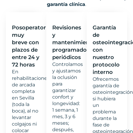
garantía clínica
.
Posoperatorio
Revisiones
Garantía
muy
y
de
breve con
mantenimientos
osteointegrac
plazos de
programados
con
entre 24 y
periódicos
nuestro
72 horas
Controlamos
protocolo
y ajustamos
En
interno
la oclusión
rehabilitaciones
Ofrecemos
para
de arcada
garantía de
garantizar
completa
osteointegración
confort y
en Sevilla
si hubiera
longevidad:
(toda la
un
1 semana, 1
boca), al no
problema
mes, 3 y 6
levantar
durante la
meses;
colgajos ni
fase de
después,
colocar
osteointegración