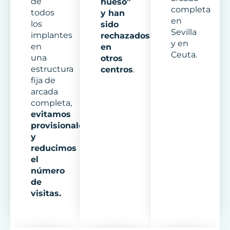
de
hueso”
completa
todos
y han
en
los
sido
Sevilla
implantes
rechazados
y en
en
en
Ceuta.
una
otros
estructura
centros
.
fija de
arcada
completa,
evitamos
provisionales
y
reducimos
el
número
de
visitas.