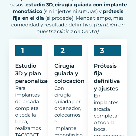
pasos:
estudio 3D
,
cirugía guiada con implante
monofásico
(sin injertos ni suturas) y
prótesis
fija en el día
(si procede). Menos tiempo, más
comodidad y resultado definitivo.
(También en
nuestra clínica de Ceuta).
1
2
3
Estudio
Cirugía
Prótesis
3D y plan
guiada y
fija
personalizado
colocación
definitiva
Para
Con
y ajustes
implantes
cirugía
En
de arcada
guiada por
implantes
completa
ordenador,
arcada
o toda la
colocamos
completa
boca,
el
o toda la
realizamos
implante
boca,
TAC/CBCT
monofásico
entregamos