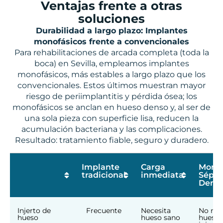
Ventajas frente a otras
soluciones
Durabilidad a largo plazo: Implantes
monofásicos frente a convencionales
Para rehabilitaciones de arcada completa (toda la
boca) en Sevilla, empleamos implantes
monofásicos, más estables a largo plazo que los
convencionales. Estos últimos muestran mayor
riesgo de periimplantitis y pérdida ósea; los
monofásicos se anclan en hueso denso y, al ser de
una sola pieza con superficie lisa, reducen la
acumulación bacteriana y las complicaciones.
Resultado: tratamiento fiable, seguro y duradero.
Implante
Carga
Monof
tradicional
inmediata
Sépt
Denta
Injerto de
Frecuente
Necesita
No nec
hueso
hueso sano
hueso 