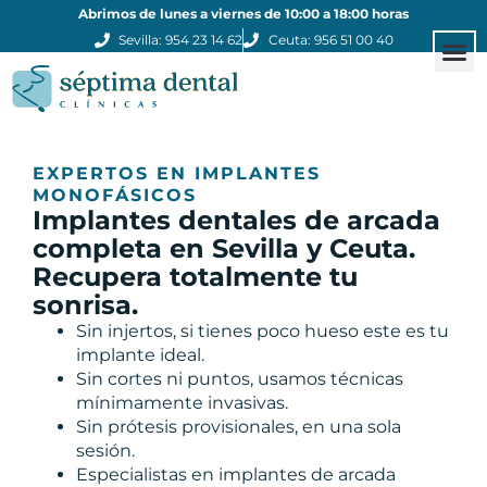
Abrimos de lunes a viernes de 10:00 a 18:00 horas
Sevilla: 954 23 14 62
Ceuta: 956 51 00 40
Estética
Otros
Clínicas
EXPERTOS EN IMPLANTES
MONOFÁSICOS
Implantes dentales de arcada
completa en Sevilla y Ceuta.
Recupera totalmente tu
sonrisa.
Sin injertos, si tienes poco hueso este es tu
implante ideal.
Sin cortes ni puntos, usamos técnicas
mínimamente invasivas.
Sin prótesis provisionales, en una sola
sesión.
Especialistas en implantes de arcada