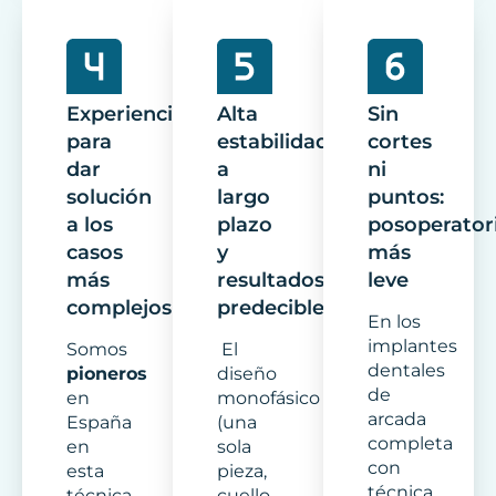
Experiencia
Alta
Sin
para
estabilidad
cortes
dar
a
ni
solución
largo
puntos:
a los
plazo
posoperator
casos
y
más
más
resultados
leve
complejos
predecibles
En los
implantes
Somos
El
dentales
pioneros
diseño
de
en
monofásico
arcada
España
(una
completa
en
sola
con
esta
pieza,
técnica
técnica
cuello