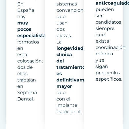
anticoagulad
En
sistemas
pueden
España
convencionales
ser
hay
que
candidatos
muy
usan
siempre
pocos
dos
que
especialistas
piezas.
exista
formados
La
coordinación
en
longevidad
médica
esta
clínica
y se
colocación;
del
sigan
dos de
tratamiento
protocolos
ellos
es
específicos.
trabajan
definitivamente
en
mayor
Séptima
que
Dental.
con el
implante
tradicional.