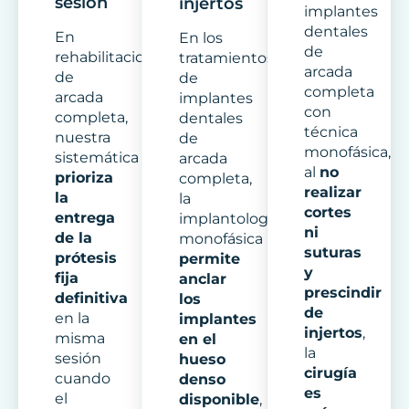
sesión
injertos
implantes
dentales
En
En los
de
rehabilitaciones
tratamientos
arcada
de
de
completa
arcada
implantes
con
completa,
dentales
técnica
nuestra
de
monofásica,
sistemática
arcada
al
no
prioriza
completa,
realizar
la
la
cortes
entrega
implantología
ni
de la
monofásica
suturas
prótesis
permite
y
fija
anclar
prescindir
definitiva
los
de
en la
implantes
injertos
,
misma
en el
la
sesión
hueso
cirugía
cuando
denso
es
el
disponible
,