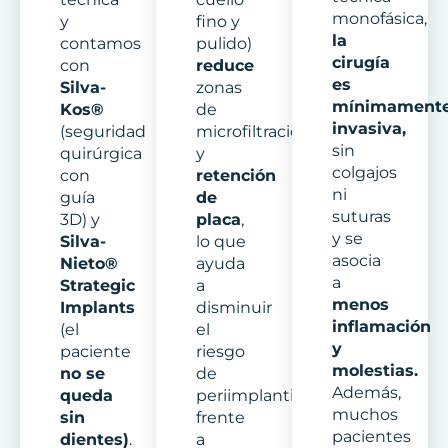
monofásica,
y
fino y
la
contamos
pulido)
cirugía
con
reduce
es
Silva-
zonas
mínimament
Kos®
de
invasiva,
(seguridad
microfiltración
sin
quirúrgica
y
colgajos
con
retención
ni
guía
de
suturas
3D) y
placa
,
y se
Silva-
lo que
asocia
Nieto®
ayuda
a
Strategic
a
menos
Implants
disminuir
inflamación
(el
el
y
paciente
riesgo
molestias.
no se
de
Además,
queda
periimplantitis
muchos
sin
frente
pacientes
dientes)
.
a