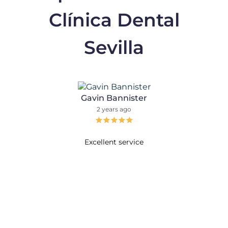
Clínica Dental
Sevilla
Gavin Bannister
2 years ago
Excellent service
Tra
espe
esp
G
cer