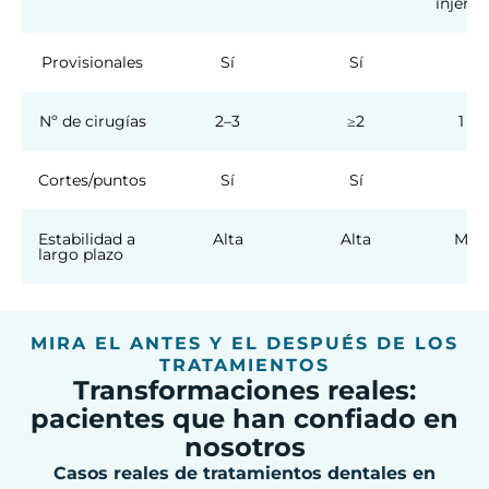
injerto
Provisionales
Sí
Sí
N
Nº de cirugías
2–3
≥2
1 se
Cortes/puntos
Sí
Sí
N
Estabilidad a
Alta
Alta
Muy 
largo plazo
MIRA EL ANTES Y EL DESPUÉS DE LOS
TRATAMIENTOS
Transformaciones reales:
pacientes que han confiado en
nosotros
Casos reales de tratamientos dentales en