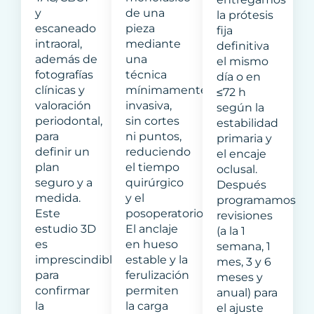
y
de una
la prótesis
escaneado
pieza
fija
intraoral,
mediante
definitiva
además de
una
el mismo
fotografías
técnica
día o en
clínicas y
mínimamente
≤72 h
valoración
invasiva,
según la
periodontal,
sin cortes
estabilidad
para
ni puntos,
primaria y
definir un
reduciendo
el encaje
plan
el tiempo
oclusal.
seguro y a
quirúrgico
Después
medida.
y el
programamos
Este
posoperatorio.
revisiones
estudio 3D
El anclaje
(a la 1
es
en hueso
semana, 1
imprescindible
estable y la
mes, 3 y 6
para
ferulización
meses y
confirmar
permiten
anual) para
la
la carga
el ajuste