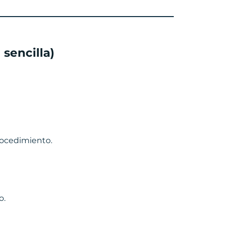
sencilla)
rocedimiento.
o.