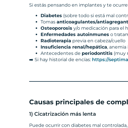
Si estás pensando en implantes y te ocurre
Diabetes
(sobre todo si está mal cont
Tomas
anticoagulantes/antiagregan
Osteoporosis
y/o medicación para el h
Enfermedades autoinmunes
o trata
Radioterapia
previa en cabeza/cuello
Insuficiencia renal/hepática
, anemia
Antecedentes de
periodontitis
(muy r
➡️ Si hay historial de encías:
https://septima
Causas principales de compl
1) Cicatrización más lenta
Puede ocurrir con diabetes mal controlada