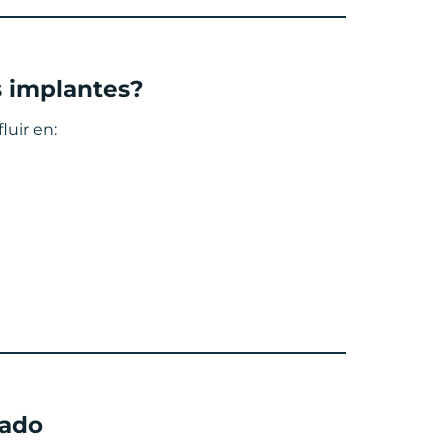
s implantes?
luir en:
dado