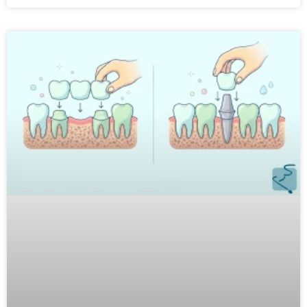
Dentadura postiza fija o implantes:
¿qué es mejor?
Cuando una persona ha perdido varios
dientes o toda la dentadura, es normal que
aparezca esta duda: ¿qué es mejor, una