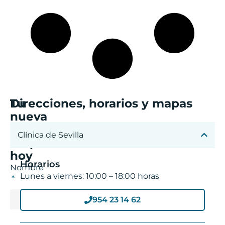
sonrisa
Clínica de Sevilla
empieza
hoy
Horarios
Nombre
Lunes a viernes: 10:00 – 18:00 horas
954 23 14 62
Apellidos
Dirección
C. Gaspar Alonso, 4, 41013 Sevilla
Teléfono