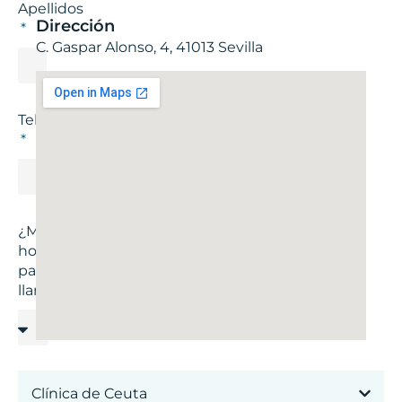
¿Mejor
hora
para
llamar?
Correo
Clínica de Ceuta
electrónico
En qué
estás
interesado