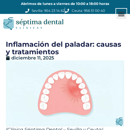
Abrimos de lunes a viernes de 10:00 a 18:00 horas
Sevilla: 954 23 14 62
Ceuta: 956 51 00 40
Estética
Otros
Clínicas
Inflamación del paladar: causas
y tratamientos
diciembre 11, 2025
(Clínica Séptima Dental – Sevilla y Ceuta)