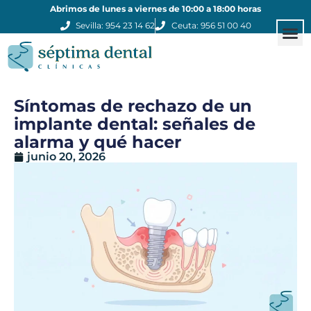
Abrimos de lunes a viernes de 10:00 a 18:00 horas
Sevilla: 954 23 14 62
Ceuta: 956 51 00 40
Estética
Otros
Clínicas
Síntomas de rechazo de un
implante dental: señales de
alarma y qué hacer
junio 20, 2026